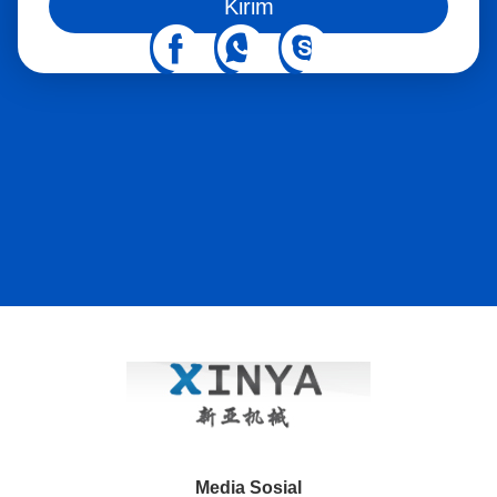
Kirim
ketidakcocokan kecepatan antara konveyor dan perangkat
tarik. 2. Perlindungan Kabel yang Lebih Baik Dengan
mengontrol kekuatan tarikan dan tekanan sisi, sistem ini
membantu mengurangi kerusakan lapisan kabel, peregangan
yang berlebihan dan risiko pemasangan. 3Efisiensi Konstruksi
yang Lebih Tinggi Operator dapat mengelola platform
penempatan, conveyor, unit traksi dan drum listrik dari platform
kontrol pusat, mengurangi kerja koordinasi manual. 4Operasi
Situs yang Lebih Aman Pemantauan kamera dan kontrol
terpusat membantu operator mengamati kondisi kerja setiap
perangkat selama pemasangan kabel. 5. Cocok untuk Proyek
Listrik Kompleks Sistem ini cocok untuk meletakkan kabel listrik
jarak jauh, instalasi kabel bawah tanah, konstruksi kabel
terowongan dan proyek listrik utilitas. Peralatan Utama yang
Digunakan Peralatan Fungsi Conveyor Kabel Cerdas
Mendorong dan mendukung kabel selama penataan Platform
Penempatan Cerdas Mendukung operasi dan kontrol
penempatan kabel Sistem Kontrol Tekanan Sisi Mengontrol
tekanan kabel di titik lentur Sistem Kontrol Traksi Monitor dan
kontrol kekuatan tarik Drum Listrik Mendukung pelepasan
Media Sosial