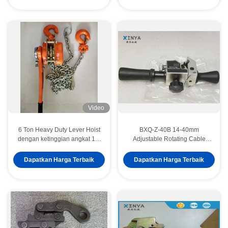
Transmission Line Installation
Video
6 Ton Heavy Duty Lever Hoist
BXQ-Z-40B 14-40mm
dengan ketinggian angkat 1,5
Adjustable Rotating Cable
m dan rantai 10 mm untuk
Stripper dengan 6mm End
angkat konstruksi
Stripping Depth dan Desain
Dapatkan Harga Terbaik
Dapatkan Harga Terbaik
Ringan 1,04kg