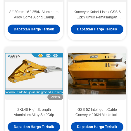
8 ′′ 20mm 16 ′′ 25kN Aluminium
Konveyor Kabel Listrik GSS-6
Alloy Come Along Clamp
12kN untuk Pemasangan
untuk Instalasi Jalur Listrik
Kabel Listrik Bawah Tanah
OPGW
Dapatkan Harga Terbaik
Dapatkan Harga Terbaik
Video
SKL40 High Strength
GSS-5Z Intelligent Cable
Aluminium Alloy Self Grip
Conveyor 10KN Mesin tarik
Clamp untuk 300-400 mm2
kabel listrik dengan remote
ACSR Zebra Conductor
control dan trek karet tahan
Dapatkan Harga Terbaik
Dapatkan Harga Terbaik
dengan 40 KN Nominal Load
lama