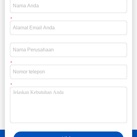
perangkat penempatan kabel yang berbeda. Setiap mesin
memiliki kotak kontrol sendiri, dan semua perangkat
dihubungkan ke platform kontrol pusat sistem penempatan
cerdas. Sistem kamera dapat membantu pemantauan situs,
sementara kontrol traksi dan unit kontrol tekanan sisi
membantu melindungi kabel selama pemasangan. Desain ini
sangat cocok untuk proyek-proyek penataan kabel listrik di
mana beberapa konveyor, rol dan perangkat tarik perlu bekerja
sama. Cara Kerjanya Drum listrik melepaskan kabel secara
stabil. Konveyor kabel mendorong kabel ke depan di
sepanjang jalur penataan. Sistem kontrol traksi memantau
kekuatan tarik. Sistem kontrol tekanan samping membantu
melindungi kabel pada area membengkok atau berputar.
Setiap unit berkomunikasi melalui komunikasi kabel RS485.
Platform kontrol pusat memantau dan mengkoordinasikan
seluruh proses penataan kabel. Kamera memberikan bantuan
visual untuk operasi situs dan pemeriksaan keamanan.
Manfaat untuk Proyek Membangun Kabel 1. Penempatan
Kabel Sinkron Sistem komunikasi RS485 memungkinkan
Anda juga bisa mengikuti kami di media sosial
beberapa mesin bekerja sama, mengurangi risiko