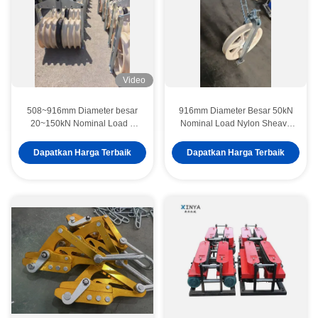
Video
508~916mm Diameter besar
916mm Diameter Besar 50kN
20~150kN Nominal Load 7
Nominal Load Nylon Sheave
Sheaves MC Nylon Stringing
Helicopter Stringing Block
Blocks untuk Pulling Kabel
untuk instalasi jalur transmisi
Dapatkan Harga Terbaik
Dapatkan Harga Terbaik
Transmission Line