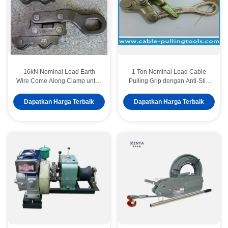
16kN Nominal Load Earth
1 Ton Nominal Load Cable
Wire Come Along Clamp untuk
Pulling Grip dengan Anti-Slip
50-150mm2 Wire dengan jenis
Serrated Jaw dan Permukaan
rahang paralel
Galvanized untuk ACSR AAC
Dapatkan Harga Terbaik
Dapatkan Harga Terbaik
Conductors