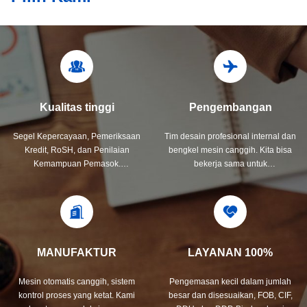
Kualitas tinggi
Pengembangan
Segel Kepercayaan, Pemeriksaan
Tim desain profesional internal dan
Kredit, RoSH, dan Penilaian
bengkel mesin canggih. Kita bisa
Kemampuan Pemasok.
bekerja sama untuk
perusahaan memiliki sistem kontrol
mengembangkan produk yang
kualitas yang ketat dan
Anda butuhkan.
laboratorium pengujian
profesional.
MANUFAKTUR
LAYANAN 100%
Mesin otomatis canggih, sistem
Pengemasan kecil dalam jumlah
kontrol proses yang ketat. Kami
besar dan disesuaikan, FOB, CIF,