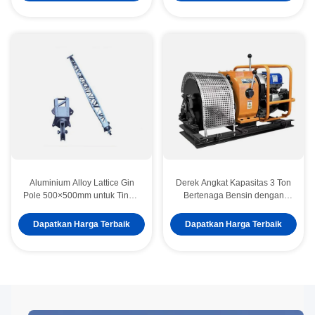
Aluminium Alloy Lattice Gin
Derek Angkat Kapasitas 3 Ton
Pole 500×500mm untuk Tinggi
Bertenaga Bensin dengan
Stabilitas Menara Erection di
Mesin Yamaha MX175 dan
Power Konstruksi
Rangka Baja Portabel untuk
Dapatkan Harga Terbaik
Dapatkan Harga Terbaik
Menarik Kabel