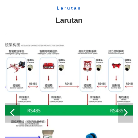
Tensioner Kabel Hidrolik 0,75 Ton untuk Transmisi Jalur Overhead
Larutan
Alat Safety JKT-300 Concrete Pole Climber Untuk Tiang Beton 8m yang dibuat dari baja Seamless
Larutan
40kN Max Tension Hydraulic Tensioner dengan 5 Groove Bullwheel untuk peralatan stringing konduktor
Konstruksi A - bentuk Menara Ereksi Alat / Tubular Derrick Derek ditangguhkan tiang gin tubular
pekerja konstruksi memegang alat Lajang Terbuka akhir kunci bahan Alloy baja
Paduan baja karbon Baja Dua Offset Cincin Spanner Wrench untuk mengencangkan baut
Tightenning ratcheting Socket Wrench Alat / Perancah Ratchet Wrench
Alu paduan batin ditangguhkan Gin Lattice Pole untuk Kualitas menara ereksi Tertanggung
Kabel Drum Berdiri / kabel Reel Berdiri Rilis Steel Wire Rope
Electric Cable Spool untuk Winding
paduan aluminium tiang tubular gin


Gaya potong 60-120 KN kabel hidrolik Cutter di Efisiensi Tinggi
Anti Twist Wire Rope Hexagon 12 untai 18 helai Dengan Strong Breaking Load