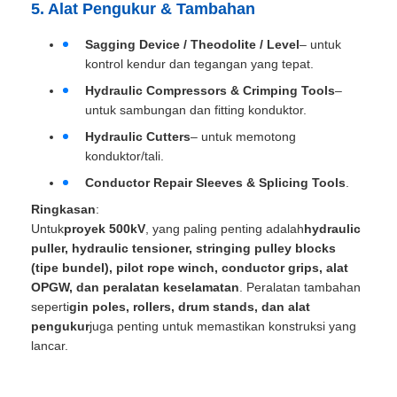
5. Alat Pengukur & Tambahan
Sagging Device / Theodolite / Level
– untuk
kontrol kendur dan tegangan yang tepat.
Hydraulic Compressors & Crimping Tools
–
untuk sambungan dan fitting konduktor.
Hydraulic Cutters
– untuk memotong
konduktor/tali.
Conductor Repair Sleeves & Splicing Tools
.
Ringkasan
:
Untuk
proyek 500kV
, yang paling penting adalah
hydraulic
puller, hydraulic tensioner, stringing pulley blocks
(tipe bundel), pilot rope winch, conductor grips, alat
OPGW, dan peralatan keselamatan
. Peralatan tambahan
seperti
gin poles, rollers, drum stands, dan alat
pengukur
juga penting untuk memastikan konstruksi yang
lancar.