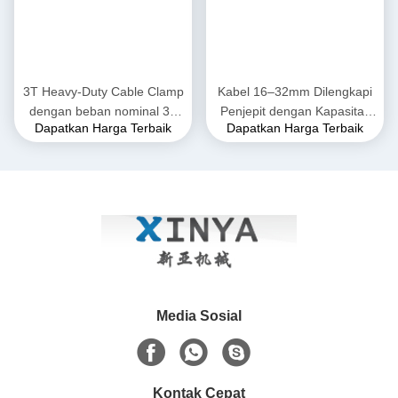
3T Heavy-Duty Cable Clamp
Kabel 16–32mm Dilengkapi
dengan beban nominal 30
Penjepit dengan Kapasitas
Dapatkan Harga Terbaik
Dapatkan Harga Terbaik
kN untuk Konduktor 16
Tarik 3T untuk Pemasangan
∼32mm di Baja Kekuatan
Saluran Listrik
Tinggi
Media Sosial
Kontak Cepat