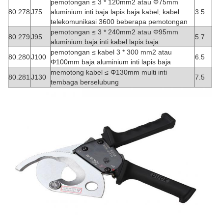
pemotongan ≤ 3 * 120mm2 atau Φ75mm
80.278
J75
aluminium inti baja lapis baja kabel;
kabel
3.5
telekomunikasi 3600 beberapa pemotongan
pemotongan ≤ 3 * 240mm2 atau Φ95mm
80.279
J95
5.7
aluminium baja inti kabel lapis baja
pemotongan ≤ kabel 3 * 300 mm2 atau
80.280
J100
6.5
Φ100mm baja aluminium inti lapis baja
memotong kabel ≤ Φ130mm multi inti
80.281
J130
7.5
tembaga berselubung