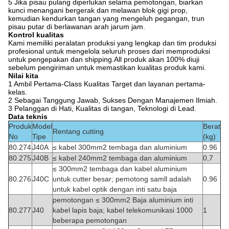
5 Jika pisau pulang diperlukan selama pemotongan, biarkan
kunci menangani bergerak dan melawan blok gigi prop,
kemudian kendurkan tangan yang mengeluh pegangan, trun
pisau putar di berlawanan arah jarum jam.
Kontrol kualitas
Kami memiliki peralatan produksi yang lengkap dan tim produksi
profesional untuk mengelola seluruh proses dari memproduksi
untuk pengepakan dan shipping.All produk akan 100% diuji
sebelum pengiriman untuk memastikan kualitas produk kami.
Nilai kita
1 Ambil Pertama-Class Kualitas Target dan layanan pertama-
kelas.
2 Sebagai Tanggung Jawab, Sukses Dengan Manajemen Ilmiah.
3 Pelanggan di Hati, Kualitas di tangan, Teknologi di Lead.
Data teknis
Produk
Model
Berat
Rentang cutting
No
Tipe
(kg)
80.274
J40A
≤ kabel 300mm2 tembaga dan aluminium
0.96
80.275
J40B
≤ kabel 240mm2 tembaga dan aluminium
0,7
≤ 300mm2 tembaga dan kabel aluminium
80.276
J40C
untuk cutter besar;
pemotong samll adalah
0.96
untuk kabel optik dengan inti satu baja
pemotongan ≤ 300mm2 Baja aluminium inti
80.277
J40
kabel lapis baja;
kabel telekomunikasi 1000
1
beberapa pemotongan