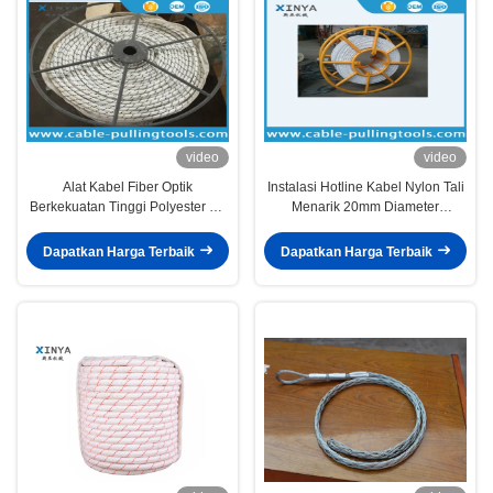
video
video
Alat Kabel Fiber Optik
Instalasi Hotline Kabel Nylon Tali
Berkekuatan Tinggi Polyester PP
Menarik 20mm Diameter
Double Braided Rope Untuk
Dikepang
Menarik OPGW
Dapatkan Harga Terbaik
Dapatkan Harga Terbaik