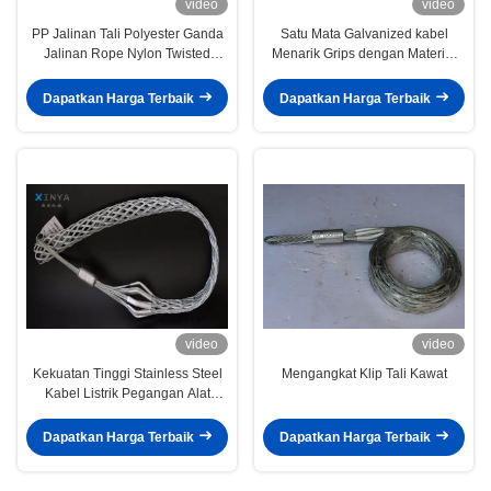
video
video
PP Jalinan Tali Polyester Ganda
Satu Mata Galvanized kabel
Jalinan Rope Nylon Twisted
Menarik Grips dengan Material
Rope
Baja
Dapatkan Harga Terbaik
Dapatkan Harga Terbaik
video
video
Kekuatan Tinggi Stainless Steel
Mengangkat Klip Tali Kawat
Kabel Listrik Pegangan Alat
Kabel Serat Optik
Dapatkan Harga Terbaik
Dapatkan Harga Terbaik