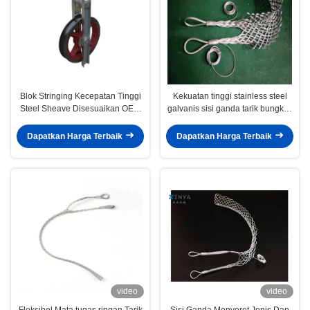
Blok Stringing Kecepatan Tinggi
Kekuatan tinggi stainless steel
Steel Sheave Disesuaikan OEM
galvanis sisi ganda tarik bungkus
Timing Wire Rope Cable Pulley
kabel tarik pegangan
String Direct Manufacturer
Dapatkan Harga Terbaik
Dapatkan Harga Terbaik
video
video
Fleksibel Mata tugas ringan Tarik
Sisi Ganda Menyeret Jenis Dan