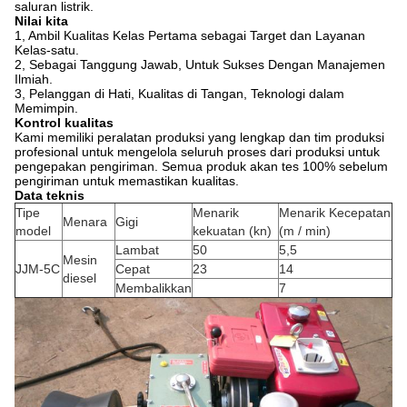
saluran listrik.
Nilai kita
1, Ambil Kualitas Kelas Pertama sebagai Target dan Layanan
Kelas-satu.
2, Sebagai Tanggung Jawab, Untuk Sukses Dengan Manajemen
Ilmiah.
3, Pelanggan di Hati, Kualitas di Tangan, Teknologi dalam
Memimpin.
Kontrol kualitas
Kami memiliki peralatan produksi yang lengkap dan tim produksi
profesional untuk mengelola seluruh proses dari produksi untuk
pengepakan pengiriman. Semua produk akan tes 100% sebelum
pengiriman untuk memastikan kualitas.
Data teknis
Tipe
Menarik
Menarik Kecepatan
Menara
Gigi
model
kekuatan (kn)
(m / min)
Lambat
50
5,5
Mesin
JJM-5C
Cepat
23
14
diesel
Membalikkan
7