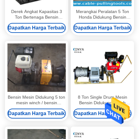
Derek Angkat Kapasitas 3
Merangkai Peralatan 5 Ton
Ton Bertenaga Bensin
Honda Didukung Bensin
dengan Mesin Yamaha
Winch Untuk Mengambil Tali
Dapatkan Harga Terbaik
Dapatkan Harga Terbaik
MX175 dan Rangka Baja
Portabel untuk Menarik Kabel
Bensin Mesin Didukung 5 ton
8 Ton Single Drum Mesin
mesin winch / bensin
Bensin Didukung Winch
bertenaga winch
Cable Winch Puller
Dapatkan Harga Terbaik
Dapatkan Harga Terbaik