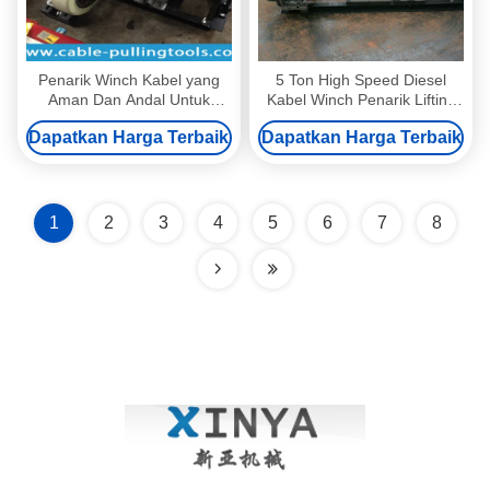
Penarik Winch Kabel yang
5 Ton High Speed ​​Diesel
Aman Dan Andal Untuk
Kabel Winch Penarik Lifting
Ereksi Menara, Winch
Winch, Mesin Cepat
Dapatkan Harga Terbaik
Dapatkan Harga Terbaik
Tenaga Diesel 3T
Didukung Winch Sshaft
Mengemudi
1
2
3
4
5
6
7
8