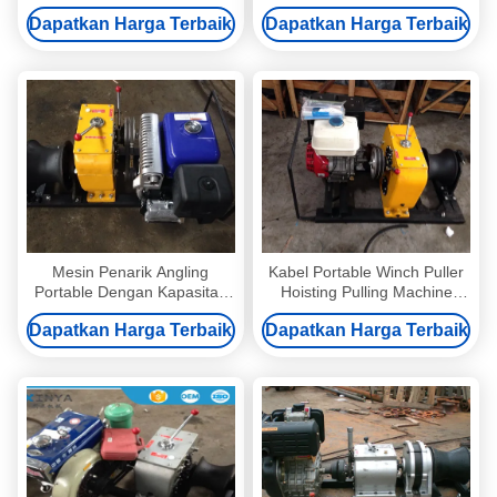
Yamaha Mesin
Overhead Jalur Transmisi
Dapatkan Harga Terbaik
Dapatkan Harga Terbaik
Mesin Penarik Angling
Kabel Portable Winch Puller
Portable Dengan Kapasitas
Hoisting Pulling Machine
Kompresor YAMAHA Gas
Kapasitas Winch Gas
Dapatkan Harga Terbaik
Dapatkan Harga Terbaik
Powered 5 Ton 50KN
Powered 5 Ton 50KN