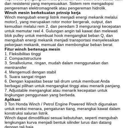
dan resistensi yang menyesuaikan. Sistem rem mengadopsi
pengereman elektromagnetik atau pengereman hidrolik.
Winch mesin berkekuatan prinsip kerja
Winch mengubah energi listrik menjadi energi mekanik melalui
motor1, yang merupakan rotor motor bergerak, output, dan
kemudian melalui rem 2, dan peredam 3 mengurangi kecepatan
untuk memutar reel 4. Gulungan angin tali kawat dan melewati
blok pulley untuk membuat hook mengangkat beban Q, dan
mengubah energi mekanik menjadi transportasi menyelesaikan
pekerjaan mekanik, memuat dan membongkar beban berat.
Fitur winch bertenaga mesin
1. Fleksibilitas tinggi
2. Compactstructure
3. Smallvolume, ringan, mudah dalam menggunakan dan
mentransfer
4. Mengemudi dengan stabil
5. Suara sangat ringan
6. Dengan kapasitas besar tali drum untuk membuat Anda
berbagai pilihan untuk mengangkat tinggi atau menarik panjang.
7. Adjustable mengangkat atau menarik kecepatan untuk
lingkungan penggunaan yang berbeda.
Aplikasi
3 Ton Honda Winch / Petrol Engine Powered Winch digunakan
untuk ereksi menara, pengaturan tiang, merangkai kawat dalam
konstruksi saluran listrik.
Winch dapat dimodifikasi sesuai kebutuhan, seperti mengubah
lengkungan kurva menjadi bentuk silinder lurus dan datang
dengan tali baja.