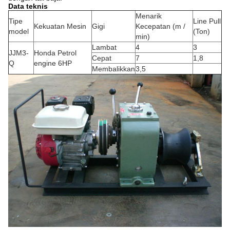
Data teknis
Menarik
Tipe
Line Pull
Kekuatan Mesin
Gigi
Kecepatan (m /
model
(Ton)
min)
Lambat
4
3
JJM3-
Honda Petrol
Cepat
7
1,8
Q
engine 6HP
Membalikkan
3,5