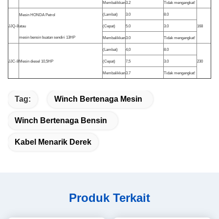
Membalikkan
3.2
Tidak mengangkat!
(Lambat)
3.0
8.0
Mesin HONDA Petrol
JJQ-8
atau
(Cepat)
5.0
3.0
168
mesin bensin buatan sendiri 13HP
Membalikkan
3.0
Tidak mengangkat!
(Lambat)
4,0
8.0
JJC-8
Mesin diesel 10,5HP
(Cepat)
7,5
3.0
230
Membalikkan
3.7
Tidak mengangkat!
Tag:
Winch Bertenaga Mesin
Winch Bertenaga Bensin
Kabel Menarik Derek
Produk Terkait