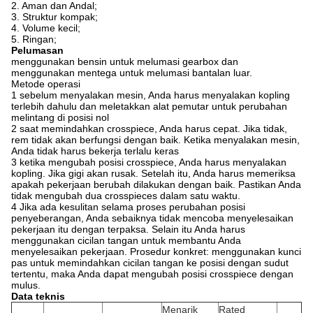
2. Aman dan Andal;
3. Struktur kompak;
4. Volume kecil;
5. Ringan;
Pelumasan
menggunakan bensin untuk melumasi gearbox dan
menggunakan mentega untuk melumasi bantalan luar.
Metode operasi
1 sebelum menyalakan mesin, Anda harus menyalakan kopling
terlebih dahulu dan meletakkan alat pemutar untuk perubahan
melintang di posisi nol
2 saat memindahkan crosspiece, Anda harus cepat. Jika tidak,
rem tidak akan berfungsi dengan baik. Ketika menyalakan mesin,
Anda tidak harus bekerja terlalu keras
3 ketika mengubah posisi crosspiece, Anda harus menyalakan
kopling. Jika gigi akan rusak. Setelah itu, Anda harus memeriksa
apakah pekerjaan berubah dilakukan dengan baik. Pastikan Anda
tidak mengubah dua crosspieces dalam satu waktu.
4 Jika ada kesulitan selama proses perubahan posisi
penyeberangan, Anda sebaiknya tidak mencoba menyelesaikan
pekerjaan itu dengan terpaksa. Selain itu Anda harus
menggunakan cicilan tangan untuk membantu Anda
menyelesaikan pekerjaan. Prosedur konkret: menggunakan kunci
pas untuk memindahkan cicilan tangan ke posisi dengan sudut
tertentu, maka Anda dapat mengubah posisi crosspiece dengan
mulus.
Data teknis
Menarik
Rated