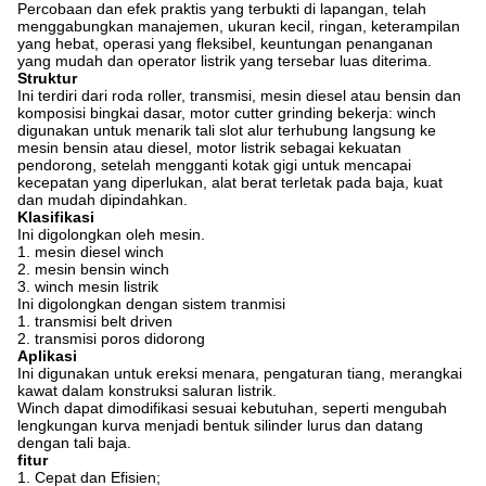
Percobaan dan efek praktis yang terbukti di lapangan, telah
menggabungkan manajemen, ukuran kecil, ringan, keterampilan
yang hebat, operasi yang fleksibel, keuntungan penanganan
yang mudah dan operator listrik yang tersebar luas diterima.
Struktur
Ini terdiri dari roda roller, transmisi, mesin diesel atau bensin dan
komposisi bingkai dasar, motor cutter grinding bekerja: winch
digunakan untuk menarik tali slot alur terhubung langsung ke
mesin bensin atau diesel, motor listrik sebagai kekuatan
pendorong, setelah mengganti kotak gigi untuk mencapai
kecepatan yang diperlukan, alat berat terletak pada baja, kuat
dan mudah dipindahkan.
Klasifikasi
Ini digolongkan oleh mesin.
1. mesin diesel winch
2. mesin bensin winch
3. winch mesin listrik
Ini digolongkan dengan sistem tranmisi
1. transmisi belt driven
2. transmisi poros didorong
Aplikasi
Ini digunakan untuk ereksi menara, pengaturan tiang, merangkai
kawat dalam konstruksi saluran listrik.
Winch dapat dimodifikasi sesuai kebutuhan, seperti mengubah
lengkungan kurva menjadi bentuk silinder lurus dan datang
dengan tali baja.
fitur
1. Cepat dan Efisien;