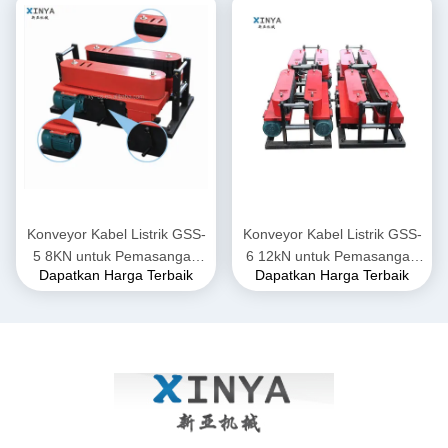
Konveyor Kabel Listrik GSS-
Konveyor Kabel Listrik GSS-
5 8KN untuk Pemasangan
6 12kN untuk Pemasangan
Dapatkan Harga Terbaik
Dapatkan Harga Terbaik
Kabel Listrik Bawah Tanah
Kabel Listrik Bawah Tanah