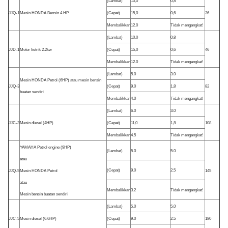
(Lambat)
10,0
0,8
JJQ-1
Mesin HONDA Bensin 4 HP
(Cepat)
15,0
0,6
36
Membalikkan
12.0
Tidak mengangkat!
(Lambat)
10,0
0,8
JJD-1
Motor listrik 2.2kw
(Cepat)
15,0
0,6
46
Membalikkan
12.0
Tidak mengangkat!
(Lambat)
5.0
3.0
Mesin HONDA Petrol (6HP) atau mesin bensin
JJQ-3
(Cepat)
9.0
1,8
82
buatan sendiri
Membalikkan
4,0
Tidak mengangkat!
(Lambat)
6.0
3.0
JJC-3
Mesin diesel (4HP)
(Cepat)
11,0
1,8
108
Membalikkan
4.5
Tidak mengangkat!
YAMAHA Petrol engine (9HP)
(Lambat)
5.0
5.0
atau
(Cepat)
9.0
2.5
JJQ-5
Mesin HONDA Petrol
145
atau
Membalikkan
3.2
Tidak mengangkat!
Mesin bensin buatan sendiri
(Lambat)
5.0
5.0
JJC-5
Mesin diesel (6.6HP)
(Cepat)
9.0
2.5
180