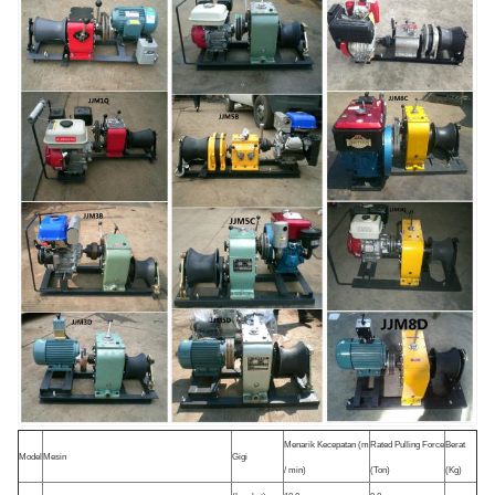
Menarik Kecepatan (m
Rated Pulling Force
Berat
Model
Mesin
Gigi
/ min)
(Ton)
(Kg)