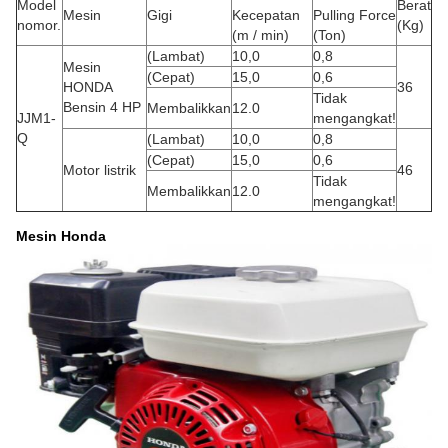
Model
Berat
Mesin
Gigi
Kecepatan
Pulling Force
nomor.
(Kg)
(m / min)
(Ton)
(Lambat)
10,0
0,8
Mesin
(Cepat)
15,0
0,6
HONDA
36
Tidak
Bensin 4 HP
Membalikkan
12.0
JJM1-
mengangkat!
Q
(Lambat)
10,0
0,8
(Cepat)
15,0
0,6
Motor listrik
46
Tidak
Membalikkan
12.0
mengangkat!
Mesin Honda