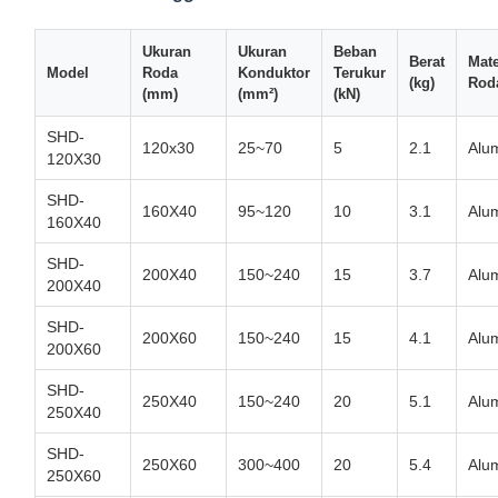
Ukuran
Ukuran
Beban
Berat
Mate
Model
Roda
Konduktor
Terukur
(kg)
Rod
(mm)
(mm²)
(kN)
SHD-
120x30
25~70
5
2.1
Alu
120X30
SHD-
160X40
95~120
10
3.1
Alu
160X40
SHD-
200X40
150~240
15
3.7
Alu
200X40
SHD-
200X60
150~240
15
4.1
Alu
200X60
SHD-
250X40
150~240
20
5.1
Alu
250X40
SHD-
250X60
300~400
20
5.4
Alu
250X60