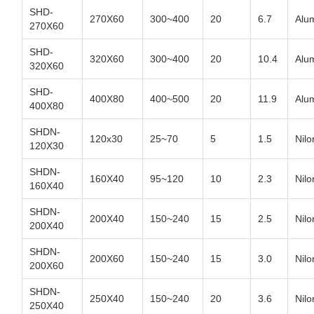
SHD-
270X60
300~400
20
6.7
Alu
270X60
SHD-
320X60
300~400
20
10.4
Alu
320X60
SHD-
400X80
400~500
20
11.9
Alu
400X80
SHDN-
120x30
25~70
5
1.5
Nilo
120X30
SHDN-
160X40
95~120
10
2.3
Nilo
160X40
SHDN-
200X40
150~240
15
2.5
Nilo
200X40
SHDN-
200X60
150~240
15
3.0
Nilo
200X60
SHDN-
250X40
150~240
20
3.6
Nilo
250X40