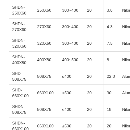
SHDN-
250X60
300~400
20
3.8
Nilo
250X60
SHDN-
270X60
300~400
20
4.3
Nilo
270X60
SHDN-
320X60
300~400
20
7.5
Nilo
320X60
SHDN-
400X80
400~500
20
8
Nilo
400X80
SHD-
508X75
≤400
20
22.3
Alu
508X75
SHD-
660X100
≤500
20
30
Alu
660X100
SHDN-
508X75
≤400
20
18
Nilo
508X75
SHDN-
660X100
≤500
20
20
Nilo
660X100