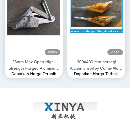
video
video
28mm Max Open High-
300×400 mm persegi
Strength Forged Aluminium
Aluminium Alloy Come-Along
Dapatkan Harga Terbaik
Dapatkan Harga Terbaik
Alloy Come-Along Clamp
Clamp. Grip Transmission
dengan Konstruksi Tahan
Line untuk Konduktor ACSR
Korosi untuk Konduktor
& AAAC
AAAC