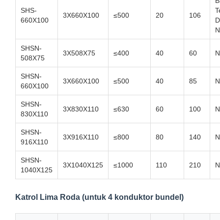
B
SHS-
T
3X660X100
≤500
20
106
660X100
D
N
SHSN-
3X508X75
≤400
40
60
N
508X75
SHSN-
3X660X100
≤500
40
85
N
660X100
SHSN-
3X830X110
≤630
60
100
N
830X110
SHSN-
3X916X110
≤800
80
140
N
916X110
SHSN-
3X1040X125
≤1000
110
210
N
1040X125
Katrol Lima Roda (untuk 4 konduktor bundel)