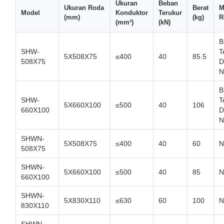
Ukuran
Beban
Ukuran Roda
Berat
M
Model
Konduktor
Terukur
(mm)
(kg)
R
(mm²)
(kN)
B
SHW-
T
5X508X75
≤400
40
85.5
508X75
D
N
B
SHW-
T
5X660X100
≤500
40
106
660X100
D
N
SHWN-
5X508X75
≤400
40
60
N
508X75
SHWN-
5X660X100
≤500
40
85
N
660X100
SHWN-
5X830X110
≤630
60
100
N
830X110