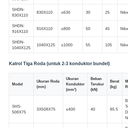
SHDN-
830X110
≤630
30
25
Nilo
830X110
SHDN-
916X110
≤800
50
45
Nilo
916X110
SHDN-
1040X125
≤1000
55
105
Nilo
1040X125
Katrol Tiga Roda (untuk 2-3 konduktor bundel)
Ukuran
Beban
Ukuran Roda
Berat
M
Model
Konduktor
Terukur
(mm)
(kg)
R
(mm²)
(kN)
B
SHS-
T
3X508X75
≤400
40
85.5
508X75
D
N