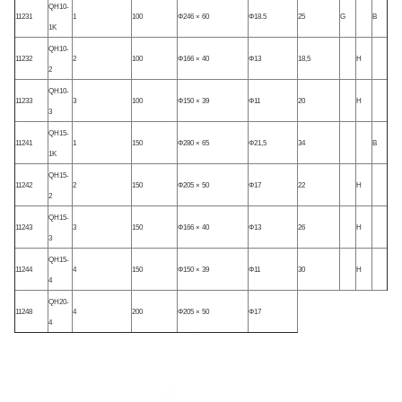
QH10-
11231
1
100
Φ246 × 60
Φ18.5
25
G
B
1K
QH10-
11232
2
100
Φ166 × 40
Φ13
18,5
H
2
QH10-
11233
3
100
Φ150 × 39
Φ11
20
H
3
QH15-
11241
1
150
Φ280 × 65
Φ21,5
34
B
1K
QH15-
11242
2
150
Φ205 × 50
Φ17
22
H
2
QH15-
11243
3
150
Φ166 × 40
Φ13
26
H
3
QH15-
11244
4
150
Φ150 × 39
Φ11
30
H
4
QH20-
11248
4
200
Φ205 × 50
Φ17
4