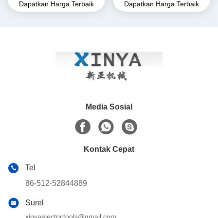
Dapatkan Harga Terbaik
Dapatkan Harga Terbaik
Alloy Come-Along Clamp
Clamp. Grip Transmission
dengan Konstruksi Tahan
Line untuk Konduktor ACSR
Korosi untuk Konduktor
& AAAC
AAAC
Media Sosial
Kontak Cepat
Tel
86-512-52844889
Surel
xinyaelectrictools@gmail.com