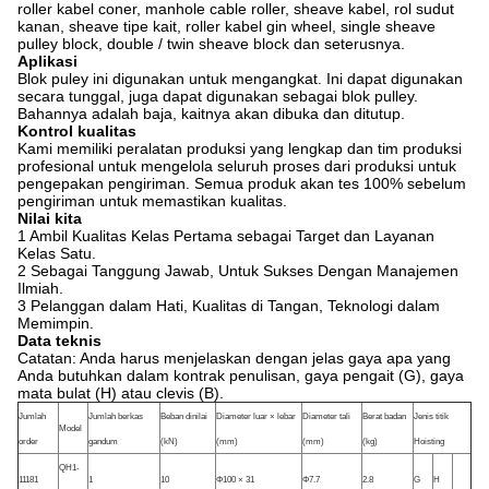
roller kabel coner, manhole cable roller, sheave kabel, rol sudut
kanan, sheave tipe kait, roller kabel gin wheel, single sheave
pulley block, double / twin sheave block dan seterusnya.
Aplikasi
Blok puley ini digunakan untuk mengangkat. Ini dapat digunakan
secara tunggal, juga dapat digunakan sebagai blok pulley.
Bahannya adalah baja, kaitnya akan dibuka dan ditutup.
Kontrol kualitas
Kami memiliki peralatan produksi yang lengkap dan tim produksi
profesional untuk mengelola seluruh proses dari produksi untuk
pengepakan pengiriman. Semua produk akan tes 100% sebelum
pengiriman untuk memastikan kualitas.
Nilai kita
1 Ambil Kualitas Kelas Pertama sebagai Target dan Layanan
Kelas Satu.
2 Sebagai Tanggung Jawab, Untuk Sukses Dengan Manajemen
Ilmiah.
3 Pelanggan dalam Hati, Kualitas di Tangan, Teknologi dalam
Memimpin.
Data teknis
Catatan: Anda harus menjelaskan dengan jelas gaya apa yang
Anda butuhkan dalam kontrak penulisan, gaya pengait (G), gaya
mata bulat (H) atau clevis (B).
Jumlah
Jumlah berkas
Beban dinilai
Diameter luar × lebar
Diameter tali
Berat badan
Jenis titik
Model
order
gandum
(kN)
(mm)
(mm)
(kg)
Hoisting
QH1-
11181
1
10
Φ100 × 31
Φ7.7
2.8
G
H