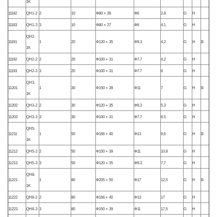
1K
11182
QH1-2
2
10
Φ80 × 28
Φ6
2.8
G
H
11183
QH1-3
3
10
Φ80 × 27
Φ6
4.1
G
H
QH2-
11191
1
20
Φ120 × 35
Φ9.3
4.2
G
H
B
1K
11192
QH2-2
2
20
Φ100 × 31
Φ7.7
4.2
G
H
11193
QH2-3
3
20
Φ100 × 31
Φ7.7
6
G
H
QH3-
11201
1
30
Φ150 × 39
Φ11
7
G
H
B
1K
11202
QH3-2
2
30
Φ120 × 35
Φ9.3
5.3
G
H
11203
QH3-3
3
30
Φ100 × 31
Φ7.7
6.5
G
H
QH5-
11211
1
50
Φ166 × 40
Φ13
9,6
G
H
B
1K
11212
QH5-2
2
50
Φ150 × 39
Φ11
10.8
G
H
11213
QH5-3
3
50
Φ120 × 35
Φ9.3
7,7
G
H
QH8-
11221
1
80
Φ205 × 50
Φ17
12,5
G
H
B
1K
11222
QH8-2
2
80
Φ166 × 40
Φ13
17
G
H
11223
QH8-3
3
80
Φ150 × 39
Φ11
17,5
G
H