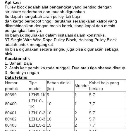
Aplikasi
Pulley block adalah alat pengangkat yang penting dengan
strusture sederhana dan mudah digunakan.
Itu dapat mengubah arah pulley, tali baja
dan kargo berbobot tinggi, terutama serangkaian katrol yang
dikombinasikan dengan mesin kerek, tiang kapal dan mesin
pengangkat lainnya.
Ini banyak digunakan dalam instalasi dalam konstruksi.
3T Single Wire Wire Rope Pulley Block, Hoisting Pulley Block
adalah untuk mengangkat.
Ini bisa digunakan secara single, juga bisa digunakan sebagai
blok.
Karakteristik
1. Bahan: Baja
2. Jenis kait pembuka roda tunggal. Dua atau tiga sheave ditutup.
3. Beratnya ringan
Data teknis
Nomor
Tipe
Beban dinilai
Kabel baja yang
Mundur
produk.
model
(kn)
berlaku
80399
LZH5-1K
5
1
5.7
LZH10-
80400
10
1
7,7
1K
80401
LZH10-2
10
2
5.7
80402
LZH10-3
10
3
5.7
80403
LZH15-2
15
2
7,7