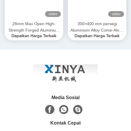
video
video
28mm Max Open High-
300×400 mm persegi
Strength Forged Aluminium
Aluminium Alloy Come-Along
Dapatkan Harga Terbaik
Dapatkan Harga Terbaik
Alloy Come-Along Clamp
Clamp. Grip Transmission
dengan Konstruksi Tahan
Line untuk Konduktor ACSR
Korosi untuk Konduktor
& AAAC
AAAC
Media Sosial
Kontak Cepat