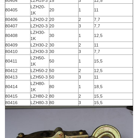
80404
LZH15-3
15
3
12,5
LZH20-
80405
20
1
11
1K
80406
LZH20-2
20
2
7,7
80407
LZH20-3
20
3
7,7
LZH30-
80408
30
1
12,5
1K
80409
LZH30-2
30
2
11
80410
LZH30-3
30
3
7,7
LZH50-
80411
50
1
15,5
1K
80412
LZH50-2
50
2
12,5
80413
LZH50-3
50
3
11
LZH80-
80414
80
1
18,5
1K
80415
LZH80-2
80
2
15,5
80416
LZH80-3
80
3
15,5