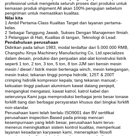
profesional untuk mengelola seluruh proses dari produksi untuk
kemasan produk shipment.All akan 100% pengujian sebelum
pengiriman untuk memastikan kualitas.
Nilai kita
1 Ambil Pertama-Class Kualitas Target dan layanan pertama-
kelas.
2 Sebagai Tanggung Jawab, Sukses Dengan Manajemen Ilmiah.
3 Pelanggan di Hati, Kualitas di tangan, Teknologi di Lead.
Pendahuluan perusahaan
Didirikan pada tahun 1983, modal terdaftar dari 5.000.000 RMB,
Changshu Xinya Machinery Manufacturing Co, Ltd.specializes
dalam desain, produksi dan penjualan alat-alat konstruksi listrik
seperti 1 ton, 2 ton, 3 ton, 5 ton, 8 ton JJM seri bensin mesin
mesin / diesel / listrik mesin bertenaga winch, mesin ketegangan,
mesin traksi; tekanan tinggi pompa hidrolik; 125T & 200T
crimping hidrolik kompresor kepala; tang tekanan manual;-
kekuatan tinggi paduan aluminium kawat datang penjepit,
mengangkat mengatasi, kawat katrol, katrol kabel dan
seterusnya.Kami juga memproduksi berbagai jenis besar tonase
forklift tiang dan berbagai persyaratan khusus dari bingkai forklift
non-standar.
Perusahaan kami telah berlalu ISO9001 dan BV sertifikat
perusahaan inspection.Based pada prinsip mencari
kesempurnaan yang lebih besar, perusahaan kami terus-
menerus meningkatkan sistem kontrol kualitas, memperkuat
layanan kesadaran karyawan kami, menerapkan filosofi