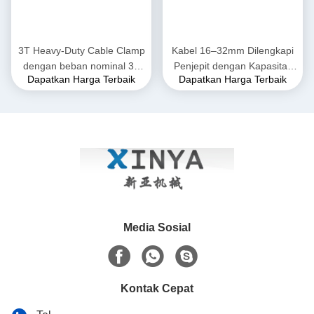
3T Heavy-Duty Cable Clamp
Kabel 16–32mm Dilengkapi
dengan beban nominal 30
Penjepit dengan Kapasitas
Dapatkan Harga Terbaik
Dapatkan Harga Terbaik
kN untuk Konduktor 16
Tarik 3T untuk Pemasangan
∼32mm di Baja Kekuatan
Saluran Listrik
Tinggi
Media Sosial
Kontak Cepat