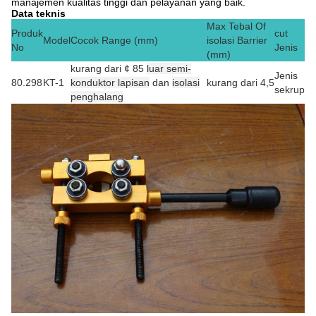
manajemen kualitas tinggi dan pelayanan yang baik.
Data teknis
Max Tebal Of
Produk
cut
Model
Cocok Range (mm)
isolasi Barrier
No
Jenis
(mm)
kurang dari ¢ 85
luar semi-
Jenis
80.298
KT-1
konduktor lapisan
dan
isolasi
kurang dari 4,5
sekrup
penghalang