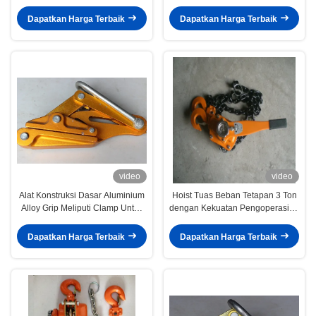
Cable Push Rods 12mm
Rantai 3 Ton Hoist crane
Dapatkan Harga Terbaik
Dapatkan Harga Terbaik
video
video
Alat Konstruksi Dasar Aluminium
Hoist Tuas Beban Tetapan 3 Ton
Alloy Grip Meliputi Clamp Untuk
dengan Kekuatan Pengoperasian
Konduktor Terisolasi
410N dan Tuas Ratchet Manual
untuk Pengangkatan Konstruksi
Dapatkan Harga Terbaik
Dapatkan Harga Terbaik