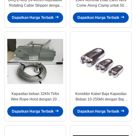
Rotating Cable Stripper dengan
Come Along Clamp untuk 50-
6mm End Stripping Depth dan
150mm2 Wire dengan jenis
Desain Ringan 1,04kg
rahang paralel
Dapatkan Harga Terbaik
Dapatkan Harga Terbaik
Kapasitas beban 32KN Tirfor
Konektor Kabel Baja Kapasitas
Wire Rope Hoist dengan 20m
Beban 10-250kN dengan Baja
Steel Cable Manual Cable
Paduan Kekuatan Tinggi dan
Pulling Winch untuk konstruksi
Permukaan Galvanis untuk
Dapatkan Harga Terbaik
Dapatkan Harga Terbaik
jalur
Sambungan Kawat Baja