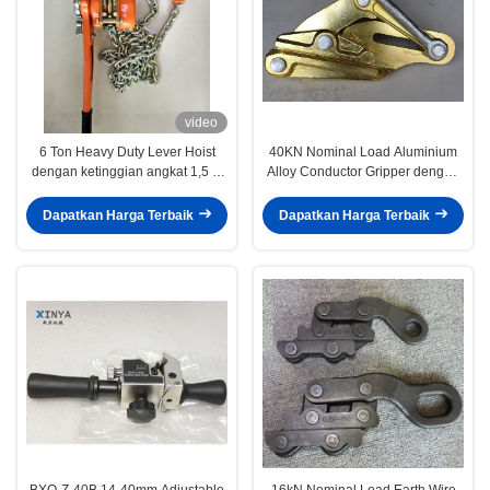
video
6 Ton Heavy Duty Lever Hoist
40KN Nominal Load Aluminium
dengan ketinggian angkat 1,5 m
Alloy Conductor Gripper dengan
dan rantai 10 mm untuk angkat
32mm Max Gap untuk ACSR300-
konstruksi
400 Transmission Lines
Dapatkan Harga Terbaik
Dapatkan Harga Terbaik
BXQ-Z-40B 14-40mm Adjustable
16kN Nominal Load Earth Wire