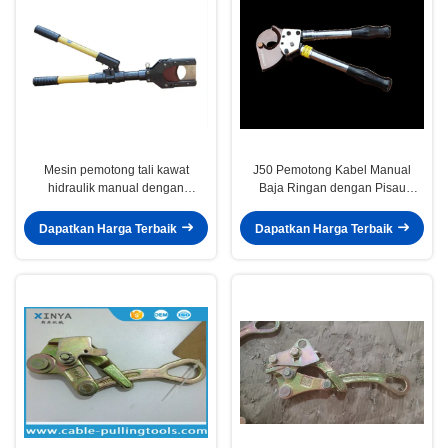
Mesin pemotong tali kawat
J50 Pemotong Kabel Manual
hidraulik manual dengan
Baja Ringan dengan Pisau
kekuatan pemotongan 60 KN dan
Berkekuatan Tinggi untuk
kapasitas 40 mm - Alat pemotong
Pemotongan Efisien
Dapatkan Harga Terbaik
Dapatkan Harga Terbaik
kabel paduan aluminium tugas
berat