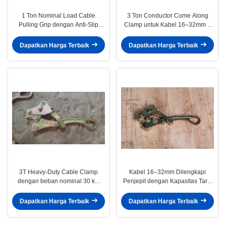
1 Ton Nominal Load Cable
3 Ton Conductor Come Along
Pulling Grip dengan Anti-Slip
Clamp untuk Kabel 16–32mm –
Serrated Jaw dan Permukaan
Klem Penarik Kawat Baja Paduan
Galvanized untuk ACSR AAC
Kekuatan Tinggi
Dapatkan Harga Terbaik
Dapatkan Harga Terbaik
Conductors
3T Heavy-Duty Cable Clamp
Kabel 16–32mm Dilengkapi
dengan beban nominal 30 kN
Penjepit dengan Kapasitas Tarik
untuk Konduktor 16 ∼32mm di
3T untuk Pemasangan Saluran
Baja Kekuatan Tinggi
Listrik
Dapatkan Harga Terbaik
Dapatkan Harga Terbaik