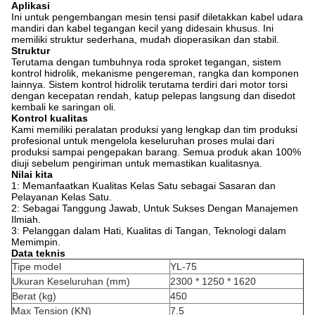
Aplikasi
Ini untuk pengembangan mesin tensi pasif diletakkan kabel udara
mandiri dan kabel tegangan kecil yang didesain khusus. Ini
memiliki struktur sederhana, mudah dioperasikan dan stabil.
Struktur
Terutama dengan tumbuhnya roda sproket tegangan, sistem
kontrol hidrolik, mekanisme pengereman, rangka dan komponen
lainnya. Sistem kontrol hidrolik terutama terdiri dari motor torsi
dengan kecepatan rendah, katup pelepas langsung dan disedot
kembali ke saringan oli.
Kontrol kualitas
Kami memiliki peralatan produksi yang lengkap dan tim produksi
profesional untuk mengelola keseluruhan proses mulai dari
produksi sampai pengepakan barang. Semua produk akan 100%
diuji sebelum pengiriman untuk memastikan kualitasnya.
Nilai kita
1: Memanfaatkan Kualitas Kelas Satu sebagai Sasaran dan
Pelayanan Kelas Satu.
2: Sebagai Tanggung Jawab, Untuk Sukses Dengan Manajemen
Ilmiah.
3: Pelanggan dalam Hati, Kualitas di Tangan, Teknologi dalam
Memimpin.
Data teknis
Tipe model
YL-75
Ukuran Keseluruhan (mm)
2300 * 1250 * 1620
Berat (kg)
450
Max Tension (KN)
7.5