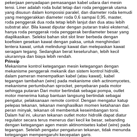
pekerjaan penyadapan pemasangan kabel udara dari mesin
tensi. Liner adalah roda bulat tetap dari roda penggerak utama
yang disusun dalam komposisi paralel, dan diameter roda kemudi
yang menggerakkan diameter roda 0,6 sampai 0,95, master,
roda penggerak dua roda tetap lebih lanjut dan dua atau lebih
substrat alur. Bila kawat diputar dengan putaran traksi eksternal,
hanya roda penggerak roda penggerak berdiameter besar yang
diaplikasikan. Seleksi bahan slot slot liner berbeda dengan
koefisien gesekan kawat dengan paksa, untuk menghindari
lentera kawat, untuk melindungi kawat dan melepaskan kawat
seragam tegang. Sedangkan berat keseluruhan, lebih kecil
ukurannya dan biaya lebih rendah.
Prinsip
Mekanisme kontrol ketegangan mesin ketegangan dengan
mekanisme penggerak mekanik dan sistem kontrol hidrolik,
dalam pameran menempatkan kabel (atau kawat), kabel
tegangan tambahan (wire) pada mekanisme oleh actinomycetes,
mekanisme pertumbuhan sprocket, penyebaran pada motor
sehingga putaran Dari motor bertindak sebagai pompa, outlet
motor menerima katup bantuan langsung bertindak sebagai
pengatur, pelaksanaan remote control. Dengan mengatur katup
pelepas tekanan, tekanan menghasilkan momen ketahanan dan
peran minyak, tekanan oli membentuk keseimbangan torsi.
Dalam hal ini, ukuran tekanan outlet motor hidrolik dapat diatur
regulator secara terus menerus dari kecil ke besar, sebanding
dengan ketegangan agen mesin aktinomisetes kabel (wire) pada
tegangan. Setelah pengatur pengaturan tekanan, tidak menunda
ketegangan mempengaruhi kecepatan garis.