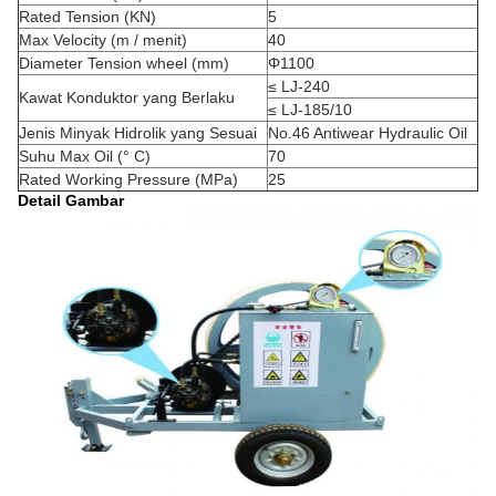
Rated Tension (KN)
5
Max Velocity (m / menit)
40
Diameter Tension wheel (mm)
Φ1100
≤ LJ-240
Kawat Konduktor yang Berlaku
≤ LJ-185/10
Jenis Minyak Hidrolik yang Sesuai
No.46 Antiwear Hydraulic Oil
Suhu Max Oil (° C)
70
Rated Working Pressure (MPa)
25
Detail Gambar