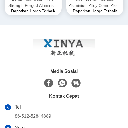
Strength Forged Aluminium
Aluminium Alloy Come-Along
Dapatkan Harga Terbaik
Dapatkan Harga Terbaik
Alloy Come-Along Clamp
Clamp. Grip Transmission
dengan Konstruksi Tahan
Line untuk Konduktor ACSR
Korosi untuk Konduktor
& AAAC
AAAC
Media Sosial
Kontak Cepat
Tel
86-512-52844889
Surel