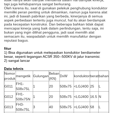
tidak hanya akan banyak menderita dalam hal dampak kinerja,
tapi juga kehidupannya sangat berkurang.
Oleh karena itu, saat di gunakan pelekuk penghubung konduktor
memiliki peran penting untuk dimainkan, namun juga karena alat
ini, jadi di bawah pabrikan yang berbeda, kinerjanya di semua
aspek perbedaan tertentu juga muncul, hal itu akan berdampak
pada kecepatan konstruksi.
Dan beberapa bahkan tidak dapat
mencapai kinerja yang baik dalam perlindungan, tentu saja, ini
bukan yang ingin dilihat pengguna, jadi saat memilih alat
semacam itu, waspadalah untuk memilih manufaktur dengan
reputasi bagus.
fitur
1) Bisa digunakan untuk melepaskan konduktor berdiameter
besar, seperti tegangan ACSR 350--500KV di jalur transmisi.
2) sangat lancar
Data teknis
Nomor
Beban
mengetik
Gulungan
DxW
konduktor
berat
bahan
produk
(KN)
FH1-
G011
1
20
508x75
<LGJ400
25
L
508x75L
FH1-
G012
1
20
508x75
<LGJ400
16.5
N
508x75N
FH3-
G013
3
40
508x75
<LGJ400
58
L
508x75L