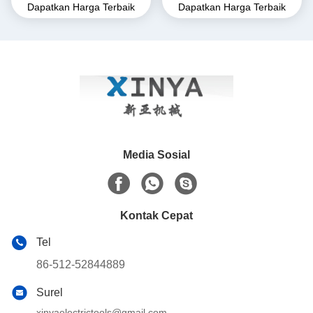
Dapatkan Harga Terbaik
Dapatkan Harga Terbaik
Alloy Come-Along Clamp
Clamp. Grip Transmission
dengan Konstruksi Tahan
Line untuk Konduktor ACSR
Korosi untuk Konduktor
& AAAC
AAAC
Media Sosial
Kontak Cepat
Tel
86-512-52844889
Surel
xinyaelectrictools@gmail.com