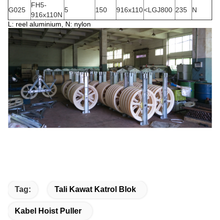
FH5-
G025
5
150
916x110
<LGJ800
235
N
916x110N
L: reel aluminium, N: nylon
Tag:
Tali Kawat Katrol Blok
Kabel Hoist Puller