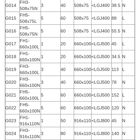
FH3-
G014
3
40
508x75
<LGJ400
38.5
N
508x75N
FH5-
G015
5
60
508x75
<LGJ400
88
L
508x75L
FH5-
G016
5
60
508x75
<LGJ400
55.5
N
508x75N
FH1-
G017
1
20
660x100
<LGJ500
45
L
660x100L
FH1-
G018
1
20
660x100
<LGJ500
34.5
N
660x100N
FH3-
G019
3
40
660x100
<LGJ500
113
L
660x100L
FH3-
G020
3
40
660x100
<LGJ500
78
N
660x100N
FH5-
G021
5
60
660x100
<LGJ500
152
L
660x100L
FH5-
G022
5
60
660x100
<LGJ500
120
N
660x100N
FH1-
G023
1
50
916x110
<LGJ800
45
N
916x110N
FH3-
G024
3
80
916x110
<LGJ800
140
N
916x110N