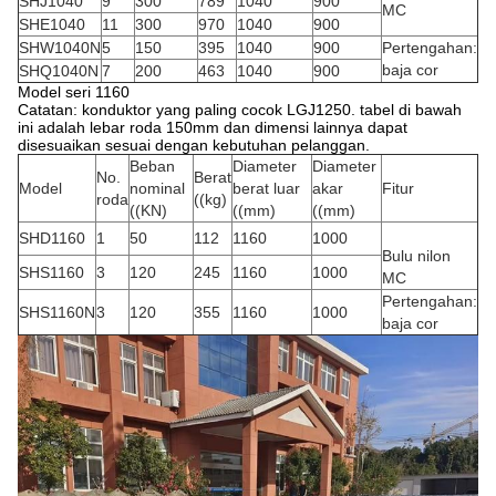
SHJ1040
9
300
789
1040
900
MC
SHE1040
11
300
970
1040
900
SHW1040N
5
150
395
1040
900
Pertengahan:
baja cor
SHQ1040N
7
200
463
1040
900
Model seri 1160
Catatan: konduktor yang paling cocok LGJ1250. tabel di bawah
ini adalah lebar roda 150mm dan dimensi lainnya dapat
disesuaikan sesuai dengan kebutuhan pelanggan.
Beban
Diameter
Diameter
No.
Berat
Model
nominal
berat luar
akar
Fitur
roda
((kg)
((KN)
((mm)
((mm)
SHD1160
1
50
112
1160
1000
Bulu nilon
SHS1160
3
120
245
1160
1000
MC
Pertengahan:
SHS1160N
3
120
355
1160
1000
baja cor