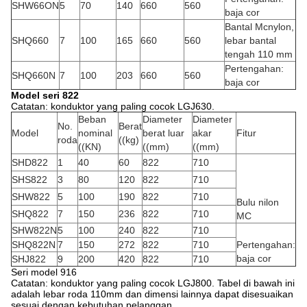
SHW66ON
5
70
140
660
560
baja cor
Bantal Mcnylon,
SHQ660
7
100
165
660
560
lebar bantal
tengah 110 mm
Pertengahan:
SHQ660N
7
100
203
660
560
baja cor
Model seri 822
Catatan: konduktor yang paling cocok LGJ630.
Beban
Diameter
Diameter
No.
Berat
Model
nominal
berat luar
akar
Fitur
roda
((kg)
((KN)
((mm)
((mm)
SHD822
1
40
60
822
710
SHS822
3
80
120
822
710
SHW822
5
100
190
822
710
Bulu nilon
SHQ822
7
150
236
822
710
MC
SHW822N
5
100
240
822
710
SHQ822N
7
150
272
822
710
Pertengahan:
baja cor
SHJ822
9
200
420
822
710
Seri model 916
Catatan: konduktor yang paling cocok LGJ800. Tabel di bawah ini
adalah lebar roda 110mm dan dimensi lainnya dapat disesuaikan
sesuai dengan kebutuhan pelanggan.