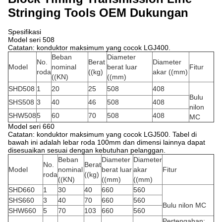
Stringing Tools OEM Dukungan
Spesifikasi
Model seri 508
Catatan: konduktor maksimum yang cocok LGJ400.
Beban
Diameter
No.
Berat
Diameter
Model
nominal
berat luar
Fitur
roda
((kg)
akar ((mm)
((KN)
((mm)
SHD508
1
20
25
508
408
Bulu
SHS508
3
40
46
508
408
nilon
SHW508
5
60
70
508
408
MC
Model seri 660
Catatan: konduktor maksimum yang cocok LGJ500. Tabel di
bawah ini adalah lebar roda 100mm dan dimensi lainnya dapat
disesuaikan sesuai dengan kebutuhan pelanggan.
Beban
Diameter
Diameter
No.
Berat
Model
nominal
berat luar
akar
Fitur
roda
((kg)
((KN)
((mm)
((mm)
SHD660
1
30
40
660
560
SHS660
3
40
70
660
560
Bulu nilon MC
SHW660
5
70
103
660
560
Pertengahan: