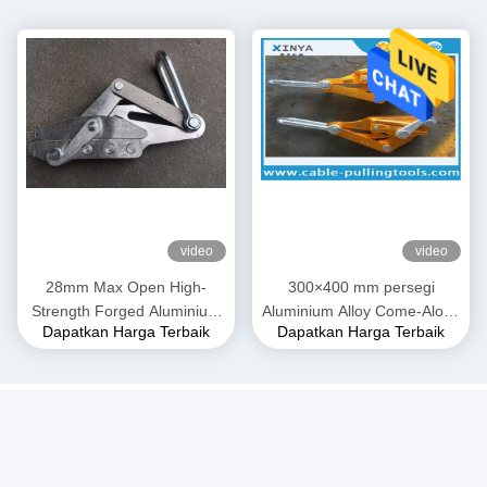
video
video
28mm Max Open High-
300×400 mm persegi
Strength Forged Aluminium
Aluminium Alloy Come-Along
Dapatkan Harga Terbaik
Dapatkan Harga Terbaik
Alloy Come-Along Clamp
Clamp. Grip Transmission
dengan Konstruksi Tahan
Line untuk Konduktor ACSR
Korosi untuk Konduktor
& AAAC
AAAC