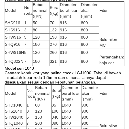
Beban
Diameter
Diameter
No.
Berat
Model
nominal
berat luar
akar
Fitur
roda
((kg)
((KN)
((mm)
((mm)
SHD916
1
50
70
916
800
SHS916
3
80
132
916
800
SHW916
5
120
198
916
800
Bulu nilon
SHQ916
7
180
270
916
800
MC
SHW916N
5
120
260
916
800
Pertengahan:
SHQ822N
7
180
321
916
800
baja cor
Model seri 1040
Catatan: konduktor yang paling cocok LGJ1000. Tabel di bawah
ini adalah lebar roda 125mm dan dimensi lainnya dapat
disesuaikan sesuai dengan kebutuhan pelanggan.
Beban
Diameter
Diameter
No.
Berat
Model
nominal
berat luar
akar
Fitur
roda
((kg)
((KN)
((mm)
((mm)
SHD1040
1
60
85
1040
900
SHS1040
3
120
190
1040
900
SHW1040
5
150
340
1040
900
SHQ1040
7
200
390
1040
900
Bulu nilon