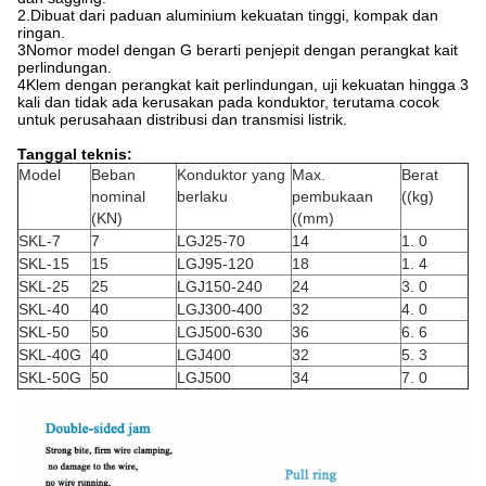
2.
Dibuat dari paduan aluminium kekuatan tinggi, kompak dan
ringan.
3Nomor model dengan G berarti penjepit dengan perangkat kait
perlindungan.
4Klem dengan perangkat kait perlindungan, uji kekuatan hingga 3
kali dan tidak ada kerusakan pada konduktor, terutama cocok
untuk perusahaan distribusi dan transmisi listrik.
Tanggal teknis:
Model
Beban
Konduktor yang
Max.
Berat
nominal
berlaku
pembukaan
((kg)
(KN)
((mm)
SKL-7
7
LGJ25-70
14
1. 0
SKL-15
15
LGJ95-120
18
1. 4
SKL-25
25
LGJ150-240
24
3. 0
SKL-40
40
LGJ300-400
32
4. 0
SKL-50
50
LGJ500-630
36
6. 6
SKL-40G
40
LGJ400
32
5. 3
SKL-50G
50
LGJ500
34
7. 0