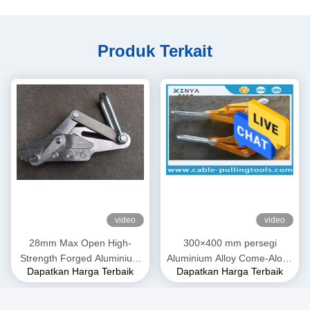
Produk Terkait
video
video
28mm Max Open High-
300×400 mm persegi
Strength Forged Aluminium
Aluminium Alloy Come-Along
Dapatkan Harga Terbaik
Dapatkan Harga Terbaik
Alloy Come-Along Clamp
Clamp. Grip Transmission
dengan Konstruksi Tahan
Line untuk Konduktor ACSR
Korosi untuk Konduktor
& AAAC