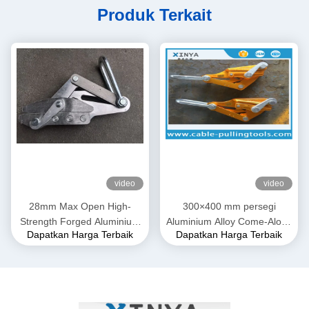
Produk Terkait
video
video
28mm Max Open High-
300×400 mm persegi
Strength Forged Aluminium
Aluminium Alloy Come-Along
Dapatkan Harga Terbaik
Dapatkan Harga Terbaik
Alloy Come-Along Clamp
Clamp. Grip Transmission
dengan Konstruksi Tahan
Line untuk Konduktor ACSR
Korosi untuk Konduktor
& AAAC
AAAC