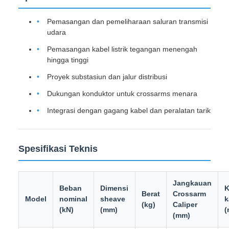
Pemasangan dan pemeliharaan saluran transmisi
udara
Pemasangan kabel listrik tegangan menengah
hingga tinggi
Proyek substasiun dan jalur distribusi
Dukungan konduktor untuk crossarms menara
Integrasi dengan gagang kabel dan peralatan tarik
Spesifikasi Teknis
Jangkauan
Beban
Dimensi
K
Berat
Crossarm
Model
nominal
sheave
k
(kg)
Caliper
(kN)
(mm)
(
(mm)