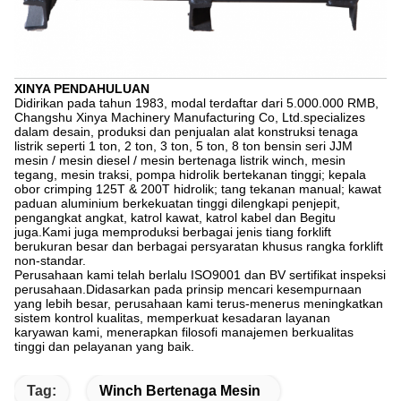
XINYA PENDAHULUAN
Didirikan pada tahun 1983, modal terdaftar dari 5.000.000 RMB,
Changshu Xinya Machinery Manufacturing Co, Ltd.specializes
dalam desain, produksi dan penjualan alat konstruksi tenaga
listrik seperti 1 ton, 2 ton, 3 ton, 5 ton, 8 ton bensin seri JJM
mesin / mesin diesel / mesin bertenaga listrik winch, mesin
tegang, mesin traksi, pompa hidrolik bertekanan tinggi; kepala
obor crimping 125T & 200T hidrolik; tang tekanan manual; kawat
paduan aluminium berkekuatan tinggi dilengkapi penjepit,
pengangkat angkat, katrol kawat, katrol kabel dan Begitu
juga.Kami juga memproduksi berbagai jenis tiang forklift
berukuran besar dan berbagai persyaratan khusus rangka forklift
non-standar.
Perusahaan kami telah berlalu ISO9001 dan BV sertifikat inspeksi
perusahaan.Didasarkan pada prinsip mencari kesempurnaan
yang lebih besar, perusahaan kami terus-menerus meningkatkan
sistem kontrol kualitas, memperkuat kesadaran layanan
karyawan kami, menerapkan filosofi manajemen berkualitas
tinggi dan pelayanan yang baik.
Tag:
Winch Bertenaga Mesin