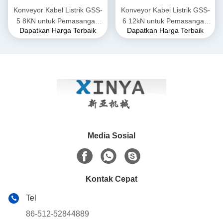
Konveyor Kabel Listrik GSS-
Konveyor Kabel Listrik GSS-
5 8KN untuk Pemasangan
6 12kN untuk Pemasangan
Dapatkan Harga Terbaik
Dapatkan Harga Terbaik
Kabel Listrik Bawah Tanah
Kabel Listrik Bawah Tanah
Media Sosial
Kontak Cepat
Tel
86-512-52844889