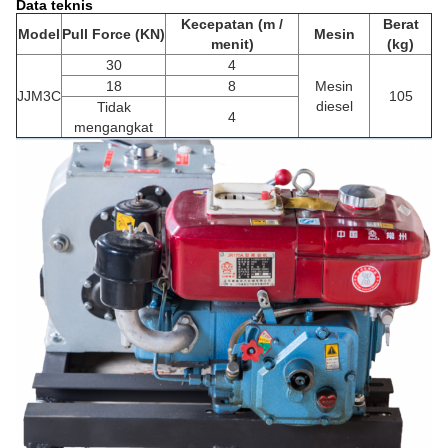
Data teknis
Kecepatan (m /
Berat
Model
Pull Force (KN)
Mesin
menit)
(kg)
30
4
18
8
Mesin
JJM3C
105
diesel
Tidak
4
mengangkat