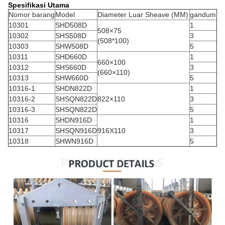
Spesifikasi Utama
Nomor barang
Model
Diameter Luar Sheave (MM)
gandum
10301
SHD508D
1
508×75
10302
SHS508D
3
(508*100)
10303
SHW508D
5
10311
SHD660D
1
660×100
10312
SHS660D
3
(660×110)
10313
SHW660D
5
10316-1
SHDN822D
1
10316-2
SHSQN822D
822×110
3
10316-3
SHSQN822D
5
10316
SHDN916D
1
10317
SHSQN916D
916X110
3
10318
SHWN916D
5