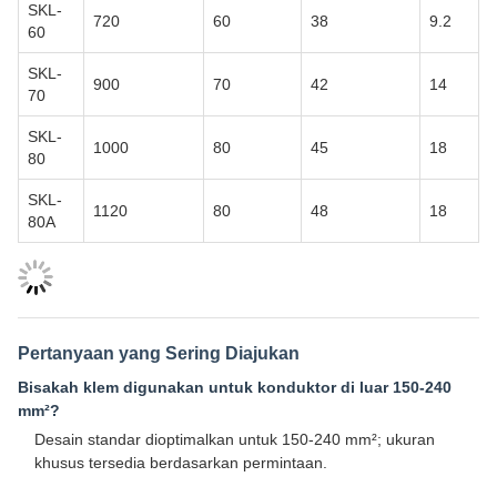
SKL-
720
60
38
9.2
60
SKL-
900
70
42
14
70
SKL-
1000
80
45
18
80
SKL-
1120
80
48
18
80A
Pertanyaan yang Sering Diajukan
Bisakah klem digunakan untuk konduktor di luar 150-240
mm²?
Desain standar dioptimalkan untuk 150-240 mm²; ukuran
khusus tersedia berdasarkan permintaan.