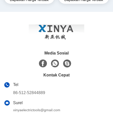
Alloy Come-Along Clamp
Clamp. Grip Transmission
dengan Konstruksi Tahan
Line untuk Konduktor ACSR
Korosi untuk Konduktor
& AAAC
AAAC
Media Sosial
Kontak Cepat
Tel
86-512-52844889
Surel
xinyaelectrictools@gmail.com