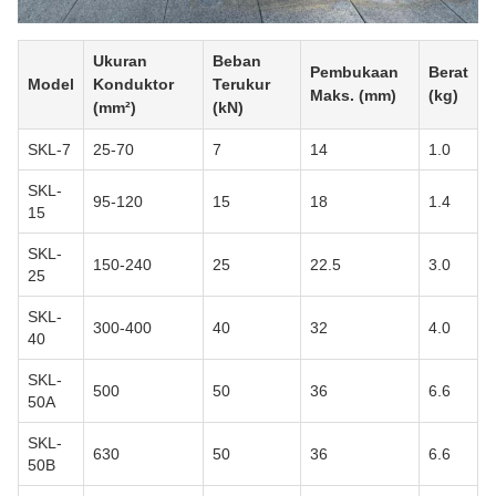
Ukuran
Beban
Pembukaan
Berat
Model
Konduktor
Terukur
Maks. (mm)
(kg)
(mm²)
(kN)
SKL-7
25-70
7
14
1.0
SKL-
95-120
15
18
1.4
15
SKL-
150-240
25
22.5
3.0
25
SKL-
300-400
40
32
4.0
40
SKL-
500
50
36
6.6
50A
SKL-
630
50
36
6.6
50B