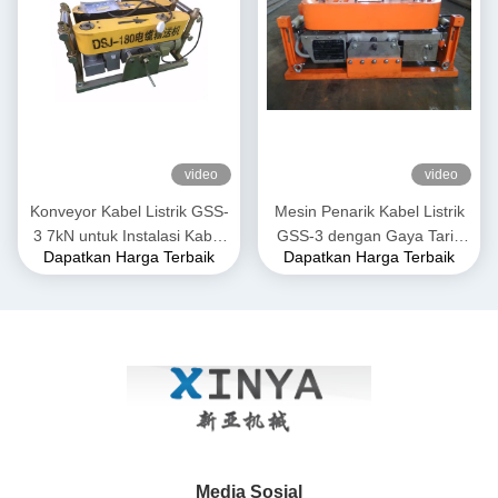
video
video
Konveyor Kabel Listrik GSS-
Mesin Penarik Kabel Listrik
3 7kN untuk Instalasi Kabel
GSS-3 dengan Gaya Tarik
Dapatkan Harga Terbaik
Dapatkan Harga Terbaik
Bawah Tanah
7kN, Bersertifikasi CE &
Desain Kompak untuk
Pemasangan Kabel Listrik
Bawah Tanah
Media Sosial