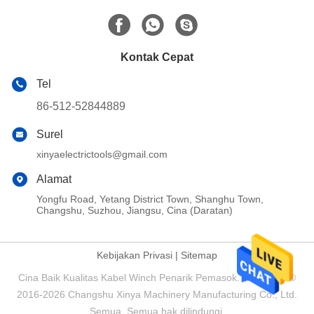
Kontak Cepat
Tel
86-512-52844889
Surel
xinyaelectrictools@gmail.com
Alamat
Yongfu Road, Yetang District Town, Shanghu Town,
Changshu, Suzhou, Jiangsu, Cina (Daratan)
Kebijakan Privasi
|
Sitemap
Cina Baik Kualitas Kabel Winch Penarik Pemasok. Hak Cipta ©
2016-2026 Changshu Xinya Machinery Manufacturing Co., Ltd.
Semua. Semua hak dilindungi.