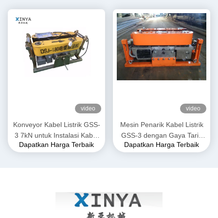
video
video
Konveyor Kabel Listrik GSS-
Mesin Penarik Kabel Listrik
3 7kN untuk Instalasi Kabel
GSS-3 dengan Gaya Tarik
Dapatkan Harga Terbaik
Dapatkan Harga Terbaik
Bawah Tanah
7kN, Bersertifikasi CE &
Desain Kompak untuk
Pemasangan Kabel Listrik
Bawah Tanah