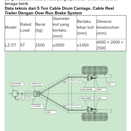
tenaga listrik.
Data teknis dari 5 Ton Cable Drum Carriage, Cable Reel
Trailer Dengan Over Run Brake System
Diameter
Berlaku
Dimensi
Rated
Berat
koil yang
Model
lebar koil
keseluruhan
Load
(kg)
berlaku
(mm)
(mm)
(mm)
4000 × 2600 ×
LZ-5T
5T
1500
≤2800
≤1450
2500