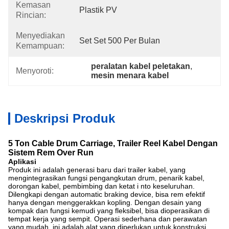
Kemasan
Plastik PV
Rincian:
Menyediakan
Set Set 500 Per Bulan
Kemampuan:
peralatan kabel peletakan
, 
Menyoroti:
mesin menara kabel
Deskripsi Produk
5 Ton Cable Drum Carriage, Trailer Reel Kabel Dengan
Sistem Rem Over Run
Aplikasi
Produk ini adalah generasi baru dari trailer kabel, yang
mengintegrasikan fungsi pengangkutan drum, penarik kabel,
dorongan kabel, pembimbing dan ketat
i
nto keseluruhan.
Dilengkapi dengan automatic braking device, bisa rem efektif
hanya dengan menggerakkan kopling.
Dengan desain yang
kompak dan fungsi kemudi yang fleksibel, bisa dioperasikan di
tempat kerja yang sempit.
Operasi sederhana dan perawatan
yang mudah, ini adalah alat yang diperlukan untuk konstruksi