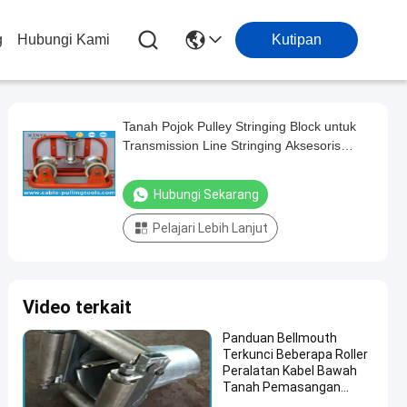
g
Hubungi Kami
Kutipan
Tanah Pojok Pulley Stringing Block untuk
Transmission Line Stringing Aksesoris
dengan 3 Roda
Hubungi Sekarang
Pelajari Lebih Lanjut
Video terkait
Panduan Bellmouth
Terkunci Beberapa Roller
Peralatan Kabel Bawah
Tanah Pemasangan
Kabel Peralatan