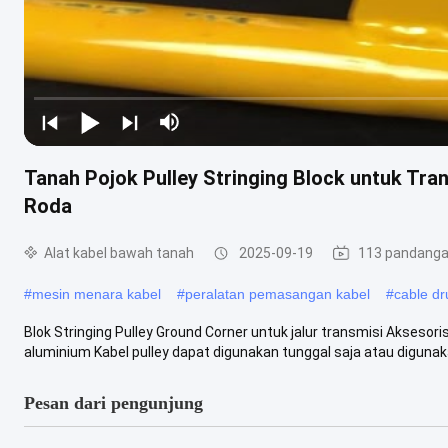
Tanah Pojok Pulley Stringing Block untuk Tra
Roda
Alat kabel bawah tanah
2025-09-19
113 pandang
#
mesin menara kabel
#
peralatan pemasangan kabel
#
cable dr
Blok Stringing Pulley Ground Corner untuk jalur transmisi Aksesori
aluminium Kabel pulley dapat digunakan tunggal saja atau digunaka
Pesan dari pengunjung