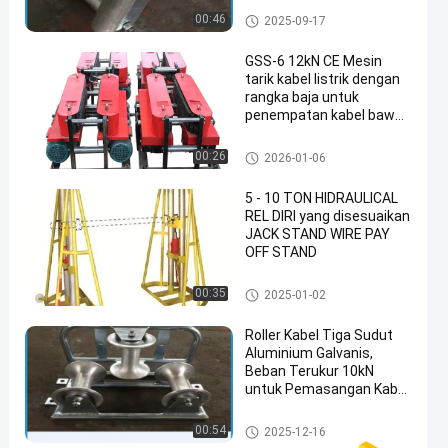
Alat kabel bawah tanah
00:46
2025-09-17
GSS-6 12kN CE Mesin
tarik kabel listrik dengan
rangka baja untuk
penempatan kabel bawah
tanah tugas berat
Alat kabel bawah tanah
00:26
2026-01-06
5 - 10 TON HIDRAULICAL
REL DIRI yang disesuaikan
JACK STAND WIRE PAY
OFF STAND
Alat kabel bawah tanah
00:35
2025-01-02
Roller Kabel Tiga Sudut
Aluminium Galvanis,
Beban Terukur 10kN
untuk Pemasangan Kabel
Tugas Berat
Alat kabel bawah tanah
00:54
2025-12-16