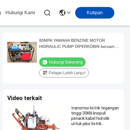
g
Hubungi Kami
Kutipan
80MPA YAMAHA BENZINE MOTOR
HIDRAULIC PUMP DIPERKOBIN bersama
dengan kompresor hidraulik untuk
CRIMPING ACSR
Hubungi Sekarang
Pelajari Lebih Lanjut
Video terkait
transmisi listrik tegangan
tinggi 30KN linepull
penarik kabel hidrolik
untuk jalur listrik
overhead