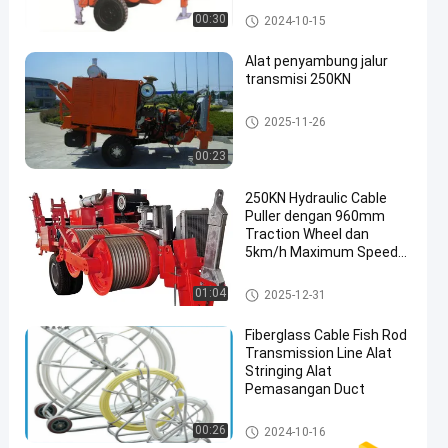
Transmission Line Merangkai
00:30
2024-10-15
Alat
Alat penyambung jalur
transmisi 250KN
Transmission Line Merangkai
2025-11-26
Alat
00:23
250KN Hydraulic Cable
Puller dengan 960mm
Traction Wheel dan
5km/h Maximum Speed
for Transmission Line
Construction
Transmission Line Merangkai
01:04
2025-12-31
Alat
Fiberglass Cable Fish Rod
Transmission Line Alat
Stringing Alat
Pemasangan Duct
Transmission Line Merangkai
00:26
2024-10-16
Alat